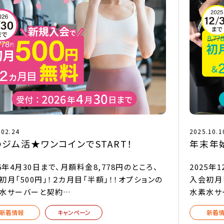
.02.24
2025.10.1
ジム活★ワンコインでSTART！
年末年
26年4月30日まで、月額料金8,778円のところ、
2025年
初月「500円」！２カ月目「半額」！！オプションの
入会初月「
水サーバーと契約…
水素水サ
新着情報
キャンペーン
新着