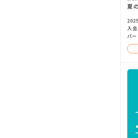
夏
20
入会
バー