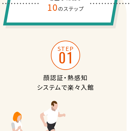
10
のステップ
STEP
顔認証・熱感知
システムで楽々入館